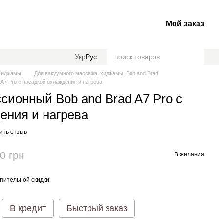
Мой заказ
Укр
Рус
хиджамы.
Для вакуумного массажа, хиджамы. Bob and Brad
A7 Pro с насадкой охлаждения и нагрева
сионный Bob and Brad A7 Pro с
ения и нагрева
ить отзыв
0 грн
В желания
пительной скидки
В кредит
Быстрый заказ