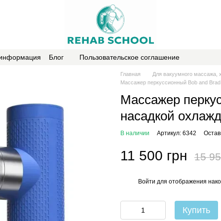
 информация
Блог
Пользовательское соглашение
Главная
Для вакуумного массажа, 
Массажер перкуссионный Bob and Brad 
Массажер перкус
насадкой охлажд
В наличии
Артикул: 6342
Остав
11 500 грн
15 95
Войти
для отображения нако
%
Купить