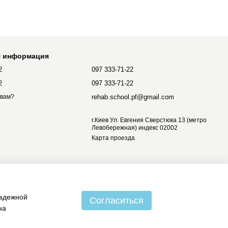
я информация
2
097 333-71-22
2
097 333-71-22
rehab.school.pf@gmail.com
 вам?
г.Киев Ул. Евгения Сверстюка 13 (метро
Левобережная) индекс 02002
Карта проезда
надежной
Согласиться
на