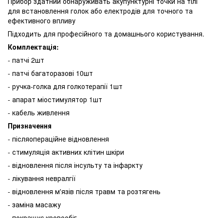
Прибор здатний обнаруживать акупунктурні точки на тілі
для встановлення голок або електродів для точного та
ефективного впливу
Підходить для професійного та домашнього користування.
Комплектація:
- патчі 2шт
- патчі багаторазові 10шт
- ручка-голка для голкотерапії 1шт
- апарат міостимулятор 1шт
- кабель живлення
Призначення
- післяопераційне відновлення
- стимуляція активних клітин шкіри
- відновлення після інсульту та інфаркту
- лікування невралгії
- відновлення м'язів після травм та розтягень
- заміна масажу
- покращує кровообіг