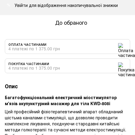
Увійти
для відображення накопичувальної знижки
%
До обраного
ОПЛАТА ЧАСТИНАМИ
4 платежі по 1 375.00 грн
ПОКУПКА ЧАСТИНАМИ
4 платежі по 1 375.00 грн
Опис
Багатофункціональний електричний міостимулятор
м'язів акупунктурний масажер для тіла KWD-808i
Цей професійний фізіотерапевтичний апарат обладнаний
шістьма каналами стимуляції, що дозволяє проводити
комплексне лікування, поєднуючи стародавні китайські
методи голкотерапії та сучасні методи електростимуляції.