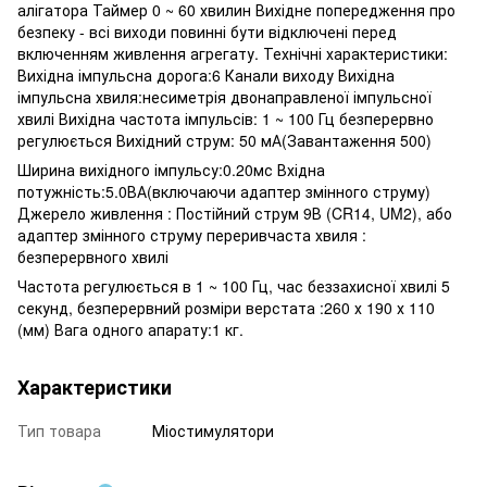
алігатора Таймер 0 ~ 60 хвилин Вихідне попередження про
безпеку - всі виходи повинні бути відключені перед
включенням живлення агрегату. Технічні характеристики:
Вихідна імпульсна дорога:6 Канали виходу Вихідна
імпульсна хвиля:несиметрія двонаправленої імпульсної
хвилі Вихідна частота імпульсів: 1 ~ 100 Гц безперервно
регулюється Вихідний струм: 50 мА(Завантаження 500)
Ширина вихідного імпульсу:0.20мс Вхідна
потужність:5.0ВА(включаючи адаптер змінного струму)
Джерело живлення : Постійний струм 9В (CR14, UM2), або
адаптер змінного струму переривчаста хвиля :
безперервного хвилі
Частота регулюється в 1 ~ 100 Гц, час беззахисної хвилі 5
секунд, безперервний розміри верстата :260 х 190 х 110
(мм) Вага одного апарату:1 кг.
Характеристики
Тип товара
Міостимулятори