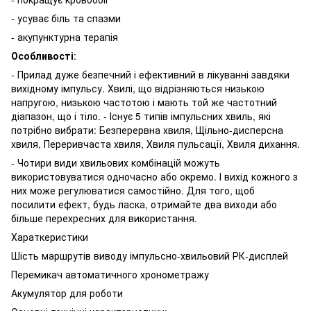
- усуває біль та спазми
- акупунктурна терапія
Особливості
:
- Прилад дуже безпечний і ефективний в лікуванні завдяки
вихідному імпульсу. Хвилі, що відрізняються низькою
напругою, низькою частотою і мають той же частотний
діапазон, що і тіло. - Існує 5 типів імпульсних хвиль, які
потрібно вибрати: Безперервна хвиля, Щільно-дисперсна
хвиля, Переривчаста хвиля, Хвиля пульсації, Хвиля дихання.
- Чотири види хвильових комбінацій можуть
використовуватися одночасно або окремо. І вихід кожного з
них може регулюватися самостійно. Для того, щоб
посилити ефект, будь ласка, отримайте два виходи або
більше перехресних для використання.
Хараткеристики
Шість маршрутів виводу імпульсно-хвильовий РК-дисплей
Перемикач автоматичного хронометражу
Акумулятор для роботи