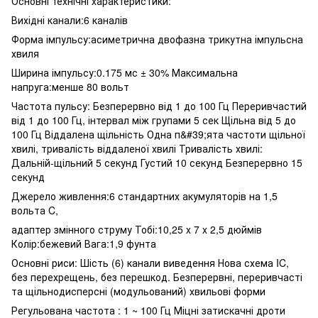
Основні технічні характеристики:
Вихідні канали:6 каналів
Форма імпульсу:асиметрична двофазна трикутна імпульсна
хвиля
Ширина імпульсу:0.175 мс ± 30% Максимальна
напруга:менше 80 вольт
Частота пульсу: Безперервно від 1 до 100 Гц Переривчастий
від 1 до 100 Гц, інтервал між групами 5 сек Щільна від 5 до
100 Гц Віддалена щільність Одна п&#39;ята частоти щільної
хвилі, тривалість віддаленої хвилі Тривалість хвилі:
Дальній-щільний 5 секунд Густий 10 секунд Безперервно 15
секунд
Джерело живлення:6 стандартних акумуляторів на 1,5
вольта C,
адаптер змінного струму Тобі:10,25 x 7 x 2,5 дюймів
Колір:бежевий Вага:1,9 фунта
Основні риси: Шість (6) канали виведення Нова схема IC,
без перехрещень, без перешкод. Безперервні, переривчасті
та щільнодисперсні (модульований) хвильові форми
Регульована частота : 1 ~ 100 Гц Міцні затискачні дроти