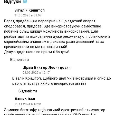
Відгуки
2
Віталій Криштоп
31.05.2025 в 09:07
Перед придбанням перевірив на що здатний апарат,
сподобався, придбав. Вде використовуючи самостійно
побачив більш ширшу можливість використання. Для
реабілітації та відновлення дуже рекомендую, порівнюючи з
європейським аналогом в декілька разів дешевший та за
призначенням не менш практичний!
Дякую додатково за приємні бонуси!
Відповісти
Шрам Виктор Леонидович
08.06.2025 в 16:17
Віталій Криштоп, Доброго дня! Чи є інструкція й опис до
цього апарату? Як його використовувать?
Відповісти
Ляшко Іван
11.11.2024 в 10:31
Замовив багатофункціональний електричний стимулятор
м'язів акупунктурний масажердля тіла KWD-808i .Це