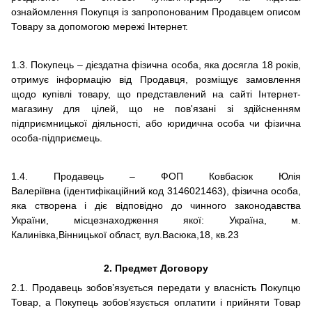
ознайомлення Покупця із запропонованим Продавцем описом
Товару за допомогою мережі Інтернет.
1.3. Покупець – дієздатна фізична особа, яка досягла 18 років,
отримує інформацію від Продавця, розміщує замовлення
щодо купівлі товару, що представлений на сайті Інтернет-
магазину для цілей, що не пов'язані зі здійсненням
підприємницької діяльності, або юридична особа чи фізична
особа-підприємець.
1.4. Продавець –
ФОП Ковбасюк Юлія
Валеріївна
(ідентифікаційний код
314602146
3
),
фізична
особа,
яка створена і діє відповідно до чинного законодавства
України, місцезнаходження якої: Україна, м.
Калинівка
,Вінницької област
, вул.Васюка
,18, кв.23
2.
Предмет Договору
2.1. Продавець зобов’язується передати у власність Покупцю
Товар, а Покупець зобов’язується оплатити і прийняти Товар