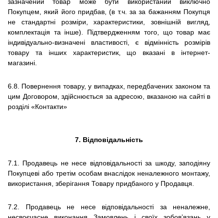
зазначений товар може бути використаний виключно
Покупцем, який його придбав, (в т.ч. за за бажанням Покупця
не стандартні розміри, характеристики, зовнішній вигляд,
комплектація та інше).
Підтвердженням того, що товар має
індивідуально-визначені властивості, є відмінність розмірів
товару та інших характеристик, що вказані в
інтернет-
магазині.
6.8.
Повернення товару, у випадках, передбачених законом та
цим Договором, здійснюється за адресою, вказаною на сайті в
розділі «Контакти»
7. Відповідальність
7.1.
Продавець не несе відповідальності за шкоду, заподіяну
Покупцеві або третім особам внаслідок неналежного монтажу,
використання, зберігання Товару придбаного у Продавця.
7.2.
Продавець не несе відповідальності за неналежне,
несвоєчасне виконання Замовлень і своїх зобов’язань у