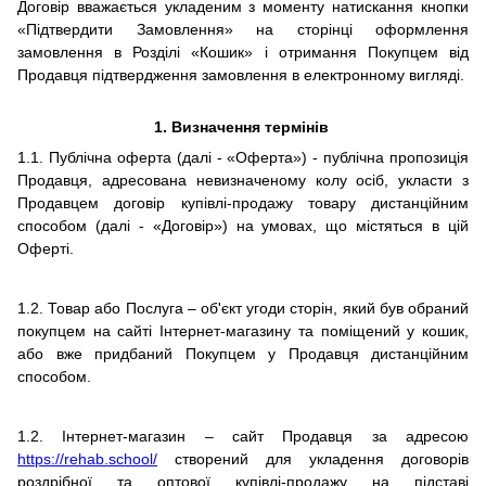
Договір вважається укладеним з моменту натискання кнопки
«Підтвердити Замовлення» на сторінці оформлення
замовлення в Розділі «Кошик» і отримання Покупцем від
Продавця підтвердження замовлення в електронному вигляді.
1.
Визначення термінів
1.1.
Публічна оферта (далі - «Оферта») - публічна пропозиція
Продавця, адресована невизначеному колу осіб, укласти з
Продавцем договір купівлі-продажу товару дистанційним
способом (далі - «Договір») на умовах, що містяться в цій
Оферті.
1.2. Товар або Послуга – об'єкт угоди сторін, який був обраний
покупцем на сайті Інтернет-магазину та поміщений у кошик,
або вже придбаний Покупцем у Продавця дистанційним
способом.
1.2. Інтернет-магазин – сайт Продавця за адресою
https://rehab.school/
створений для укладення договорів
роздрібної та оптової купівлі-продажу на підставі