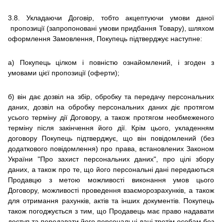
3.8.
Укладаючи Договір, тобто
акцептуючи умови даної
пропозиції (запропоновані умови придбання Товару), шляхом
оформлення Замовлення, Покупець підтверджує наступне:
а) Покупець цілком і повністю ознайомлений, і згоден з
умовами цієї пропозиції (оферти);
б) він дає дозвіл на збір, обробку та передачу персональних
даних, дозвіл на обробку персональних даних діє протягом
усього терміну дії Договору, а також протягом необмеженого
терміну після закінчення його дії.
Крім цього, укладенням
договору Покупець підтверджує, що він повідомлений (без
додаткового повідомлення) про права, встановлених Законом
України "Про захист персональних даних", про цілі збору
даних, а також про те, що його персональні дані передаються
Продавцю з метою можливості виконання умов цього
Договору, можливості проведення взаєморозрахунків, а також
для отримання рахунків, актів та інших документів.
Покупець
також погоджується з тим, що Продавець має право надавати
доступ та передавати його персональні дані третім особам без