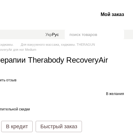
Мой заказ
Укр
Рус
хиджамы.
Для вакуумного массажа, хиджамы. THERAGUN
veryAir для ног Medium
ерапии Therabody RecoveryAir
ить отзыв
В желания
пительной скидки
В кредит
Быстрый заказ