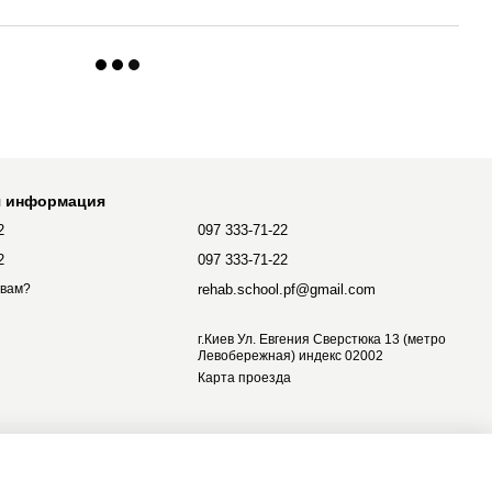
я информация
2
097 333-71-22
2
097 333-71-22
rehab.school.pf@gmail.com
 вам?
г.Киев Ул. Евгения Сверстюка 13 (метро
Левобережная) индекс 02002
Карта проезда