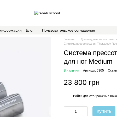
 информация
Блог
Пользовательское соглашение
Главная
Для вакуумного массажа, 
Система прессотерапии Therabody Reco
Система прессот
для ног Medium
В наличии
Артикул: 6305
Остав
23 800 грн
Войти
для отображения нако
%
Купить