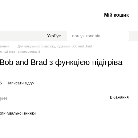
Мій кошик
Укр
Рус
джами.
Для вакуумного масажу, хіджами. Bob and Brad
 підігріва та пресотерапії
Bob and Brad з функцією підігріва
5
Написати відгук
грн
В бажання
опичувальної знижки