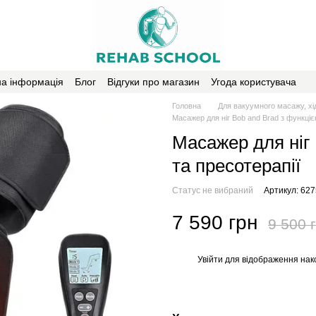
на інформація
Блог
Відгуки про магазин
Угода користувача
Головна
Для вакуумного масажу, хі
Масажер для ніг Bob and Brad з функцією
Масажер для ніг 
та пресотерапії
Статус не вибраний
Артикул: 627
7 590 грн
9 500 
Увійти
для відображення нак
%