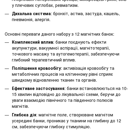
у плечових суглобах, ревматизм.
Дихальна система
: бронхіт, астма, застуда, кашель,
пневмонія, алергія.
Основні переваги даного набору з 12 магнітних банок:
Комплексний вплив
: банки поєднують ефекти
акупунктури, вакуумної аспірації, магнітотерапії,
точкового масажу та аутогемотерапії, забезпечуючи
глибокий терапевтичний вплив.
Поліпшення кровообігу
: активізація кровообігу та
метаболічних процесів на клітинному рівні сприяє
швидкому відновленню тканин та органів.
Ефективне застосування
: банки встановлюються на 10-
15 хвилин відповідно до лікувальної схеми, беручи до
уваги взаємодію північного та південного полюсів
магнітів.
Глибока дія
: магнітне поле, створюване магнітом
усередині банки, проникає у тканини на глибину до 12
см, забезпечуючи глибоку стимуляцію.