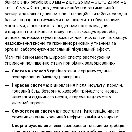
банки різних розмірів: 30 мм – 2 шт., 25 мм – 6 шт., 20 мм – 2
шт., 10 мм – 2 шт., що дозволяє вибрати оптимальний
розмір для кожної ділянки тіла. Інноваційні китайські холодні
банки оснащені вакуумними присосками та вбудованими
магнітами, з північним та південним полюсами, для
створення негативного тиску. тиск покращує кровообіг,
допомагає нормалізувати осмотичний тиск клітин, покращує
надходження кисню та поживних речовин у тканини та
органи, забезпечуючи загальний лікувальний ефект.
Магнітні банки мають широкий спектр застосування,
сприяючи поліпшенню стану при різних захворюваннях:
Система кровообігу
: гіпертонія, серцево-судинні
захворювання (міокард), ожиріння.
Нервова система
: відновлення після інсульту, параліч,
головний біль, безсоння, хвороби трійчастого нерва,
невралгія сідничного нерва, старече недоумство,
дитячий параліч.
Сечостатева система
: простатит, імпотенція, часте
сечовипускання, хронічний нефрит, каміння у нирках.
Опорно-рухова система
: захворювання шийних хребців,
гіперплазія поперекових хребців, міжхребцеві грижі, біль