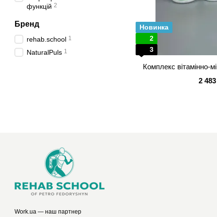
2
функцій
Бренд
Новинка
2
1
rehab.school
3
1
NaturalPuls
Комплекс вітамінно-м
2 483
Work.ua
— наш партнер