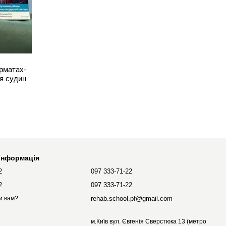
рматах-
'я судин
 інформація
2
097 333-71-22
2
097 333-71-22
rehab.school.pf@gmail.com
и вам?
м.Київ вул. Євгенія Сверстюка 13 (метро