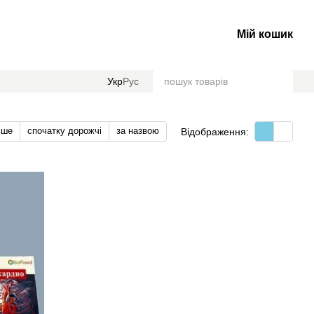
Мій кошик
Укр
Рус
вше
спочатку дорожчі
за назвою
Відображення: