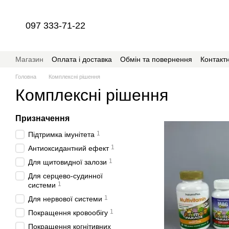
Перейти до основного контенту
097 333-71-22
Магазин
Оплата і доставка
Обмін та повернення
Контакт
Співпраця з магазином RehabSchool
Головна
Комплексні рішення
Комплексні рішення
Призначення
1
Підтримка імунітета
1
Антиоксидантний ефект
1
Для щитовидної залози
Для серцево-судинної
1
системи
1
Для нервової системи
1
Покращення кровообігу
Покращення когнітивних