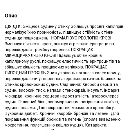
Опис
ДІЯ ДГК; Зміцнює судинну стінку Збільшує просвіт капілярів,
нормалізує їхню проникність, підвищує стійкість стінки
судин до пошкоджень. HOPМАЛІЗУЄ РЕОЛОГІЮ КРОВІ
Зменшує в'язкість крові, знижує агрегацію еритроцитів,
перешкоджає тромбоутворенню. ПОКРАЩАЄ
МІКРОЦИРКУЛЯЦІЮ KPOBI Підвищує об'єм крові в
капілярному руслі, покращує еластичність еритроцитів та
збільшує кількість працюючих капілярів. ПОКРАЩАЄ
ЛИПОДНИЙ ПРОФІЛЬ Знижує рівень поганого холестерину,
перешкоджаючи утворенню атеросклеротичних бляшок на
стінках кровоносних судин. Свідчення: Хвороби серця та
судин, високий тиск, напади стенокардії, інсульт, інфаркт
міокарда, хронічна серцева недостатність, атеросклероз
судин. Головний біль, запаморочення, погіршення пам'яті,
судинні спазми. Для покращення мозкового кровообігу.
Цукровий діабет. Хронічні хвороби бронхів та легень. Для
покращення функцій бронхів та легень (сприяє виведенню
мокротиння, полегшенню кашлю курця). Катаракта,