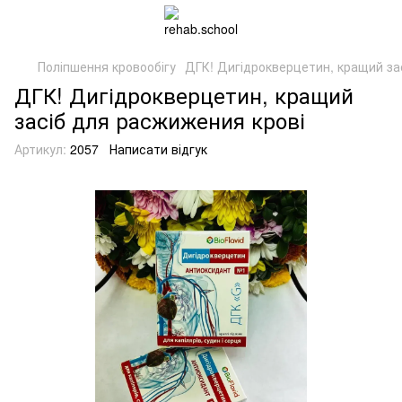
Поліпшення кровообігу
ДГК! Дигідрокверцетин, кращий за
ДГК! Дигідрокверцетин, кращий
засіб для расжижения крові
Артикул:
2057
Написати відгук