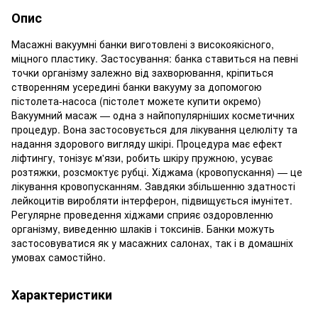
Опис
Масажні вакуумні банки виготовлені з високоякісного,
міцного пластику. Застосування: банка ставиться на певні
точки організму залежно від захворювання, кріпиться
створенням усередині банки вакууму за допомогою
пістолета-насоса (пістолет можете купити окремо)
Вакуумний масаж — одна з найпопулярніших косметичних
процедур. Вона застосовується для лікування целюліту та
надання здорового вигляду шкірі. Процедура має ефект
ліфтингу, тонізує м'язи, робить шкіру пружною, усуває
розтяжки, розсмоктує рубці. Хіджама (кровопускання) — це
лікування кровопусканням. Завдяки збільшенню здатності
лейкоцитів виробляти інтерферон, підвищується імунітет.
Регулярне проведення хіджами сприяє оздоровленню
організму, виведенню шлаків і токсинів. Банки можуть
застосовуватися як у масажних салонах, так і в домашніх
умовах самостійно.
Характеристики