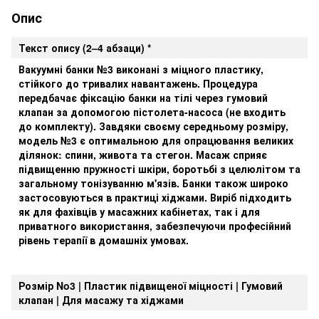
Опис
Текст опису (2–4 абзаци) *
Вакуумні банки №3 виконані з міцного пластику,
стійкого до тривалих навантажень. Процедура
передбачає фіксацію банки на тілі через гумовий
клапан за допомогою пістолета-насоса (не входить
до комплекту). Завдяки своєму середньому розміру,
модель №3 є оптимальною для опрацювання великих
ділянок: спини, живота та стегон. Масаж сприяє
підвищенню пружності шкіри, боротьбі з целюлітом та
загальному тонізуванню м'язів. Банки також широко
застосовуються в практиці хіджами. Виріб підходить
як для фахівців у масажних кабінетах, так і для
приватного використання, забезпечуючи професійний
рівень терапії в домашніх умовах.
Розмір No3 | Пластик підвищеної міцності | Гумовий
клапан | Для масажу та хіджами