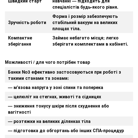
Швидкий старт
навчанні — підходить для
спеціалістів будь-якого рівня.
Форма і розмір забезпечують
Зручність роботи
стабільний вакуум на великих
площах тіла.
Компактне
Займає небагато місця; легко
зберігання
зберігати комплектами в кабінеті.
Можливості / для чого потрібен товар
Банки No3 ефективно застосовуються при роботі з
такими станами та зонами:
— м'язова напруга у зоні спини та поперека
— целюліт на стегнах, животі та сідницях
— зниження тонусу шкіри після схуднення або
вагітності
— розтяжки на великих ділянках тіла
— підготовка до обгортань або інших СПА-процедур