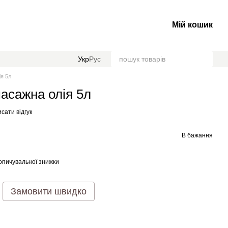
Мій кошик
Укр
Рус
я 5л
асажна олія 5л
сати відгук
В бажання
опичувальної знижки
Замовити швидко