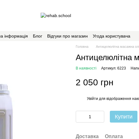
на інформація
Блог
Відгуки про магазин
Угода користувача
Головна
Антицелюлітна масажна олі
Антицелюлітна м
В наявності
Артикул: 6223
Напи
2 050 грн
Увійти
для відображення нак
%
Купити
Доставка
Оплата